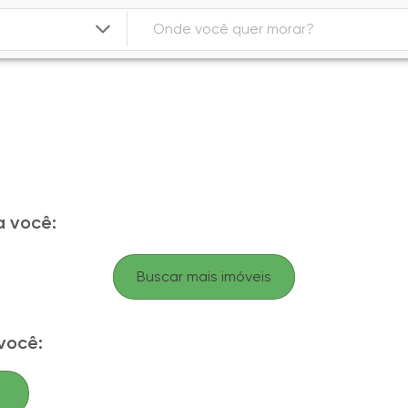
 você:
Buscar mais imóveis
você: