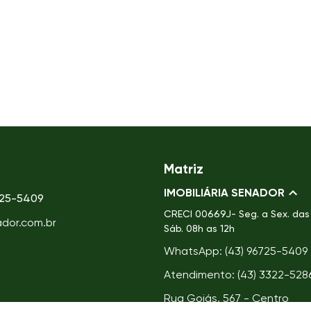
Matriz
IMOBILIÁRIA SENADOR
725-5409
CRECI
00669J- Seg. a Sex. das 
ador.com.br
Sáb. 08h as 12h
WhatsApp: (43) 96725-5409
Atendimento: (43) 3322-528
Rua Goiás, 567 - Centro