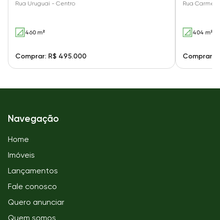
Rua Uruguai - Centro
Rua Carmela
460 m²
404 m²
Comprar: R$ 495.000
Comprar: R
Navegação
Home
Imóveis
Lançamentos
Fale conosco
Quero anunciar
Quem somos