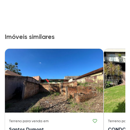
Imóveis similares
Terreno
para venda em
Terreno
para
Santos Dumont
CONDOMÍ