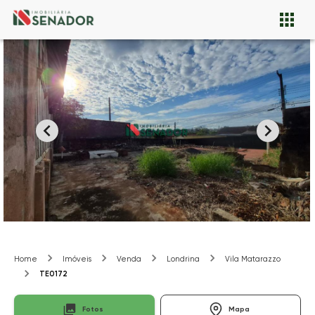
Home
Imóveis
Venda
Londrina
Vila Matarazzo
TE0172
Fotos
Mapa