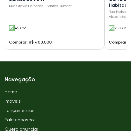
Habitaci
Rua Otávio Palhares - Santos Dumont
Rua Nelson Br
Alexandre U
453 m²
250.7 m²
Comprar: R$ 400.000
Comprar: R
Navegação
Home
Imóveis
Lançamentos
Fale conosco
Quero anunciar