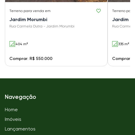
Terreno
para venda em
Terreno
para
Jardim Morumbi
Jardim M
Rua Carmela Dutra - Jardim Morumbi
Rua Carmela
404 m²
335 m²
Comprar: R$ 550.000
Comprar: R
Navegação
Home
Imóveis
Lançamentos