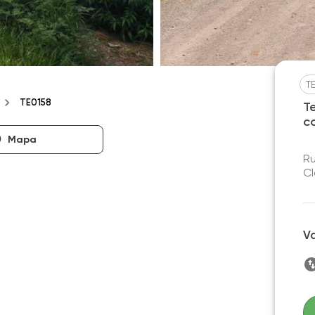
T
TE0158
T
c
Mapa
Ru
Cl
V