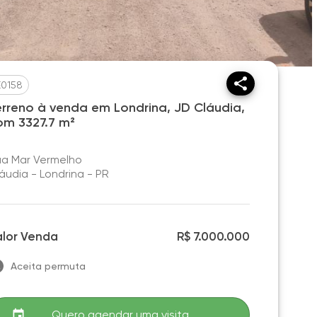
E0158
erreno à venda em Londrina, JD Cláudia,
om 3327.7 m²
a Mar Vermelho
áudia - Londrina - PR
alor Venda
R$ 7.000.000
Aceita permuta
Quero agendar uma visita