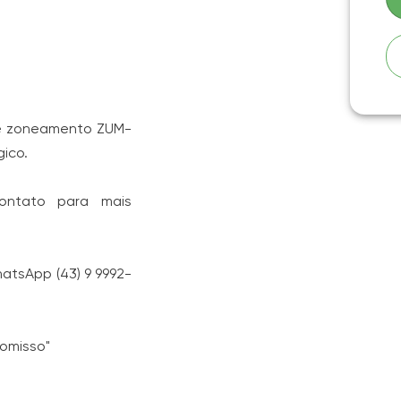
 e zoneamento ZUM-
gico.
ontato para mais
atsApp (43) 9 9992-
romisso"