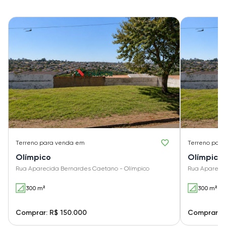
Terreno
para venda em
Terreno
para
Olímpico
Olímpico
Rua Aparecida Bernardes Caetano - Olímpico
Rua Aparecid
300 m²
300 m²
Comprar: R$ 150.000
Comprar: R