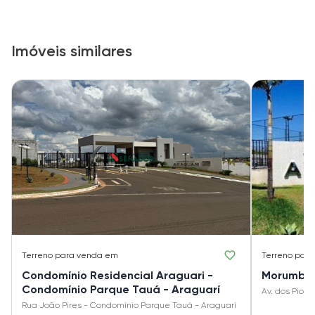
Imóveis similares
Terreno
para venda em
Terreno
para
Condomínio Residencial Araguari -
Morumbi
Condomínio Parque Tauá - Araguarí
Av. dos Pione
Rua João Pires - Condomínio Parque Tauá - Araguarí