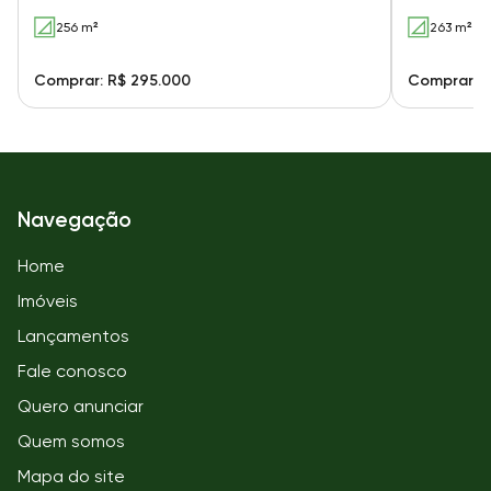
256 m²
263 m²
Comprar: R$ 295.000
Comprar: R
Navegação
Home
Imóveis
Lançamentos
Fale conosco
Quero anunciar
Quem somos
Mapa do site