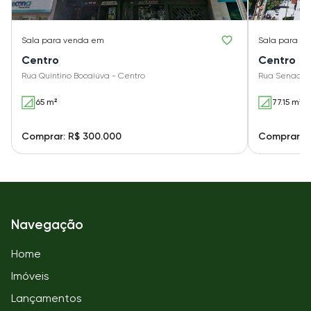
Sala
para venda em
Sala
para v
Centro
Centro
Rua Quintino Bocaiúva - Centro
Rua Senador
65 m²
77.15 m²
Comprar: R$ 300.000
Comprar: R
Navegação
Home
Imóveis
Lançamentos