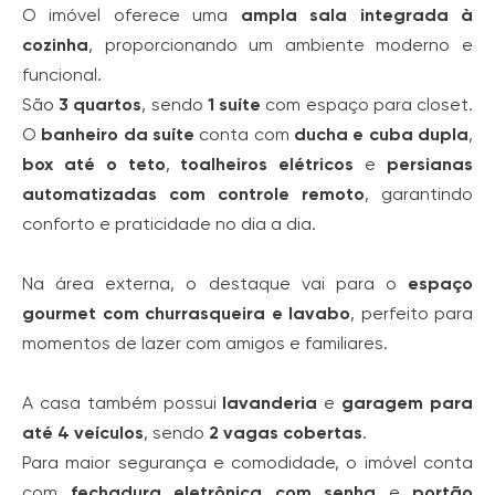
O imóvel oferece uma
ampla sala integrada à
cozinha
, proporcionando um ambiente moderno e
funcional.
São
3 quartos
, sendo
1 suíte
com espaço para closet.
O
banheiro da suíte
conta com
ducha e cuba dupla
,
box até o teto
,
toalheiros elétricos
e
persianas
automatizadas com controle remoto
, garantindo
conforto e praticidade no dia a dia.
Na área externa, o destaque vai para o
espaço
gourmet com churrasqueira e lavabo
, perfeito para
momentos de lazer com amigos e familiares.
A casa também possui
lavanderia
e
garagem para
até 4 veículos
, sendo
2 vagas cobertas
.
Para maior segurança e comodidade, o imóvel conta
com
fechadura eletrônica com senha
e
portão