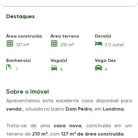
Destaques
Área construída
Área terreno
Dorm(s)
127 m²
210 m²
3 (1 suíte)
Banheiro(s)
Vaga(s)
Vaga Des.
1
4
4
Sobre o Imóvel
Apresentamos esta excelente casa disponível para
venda
, situada no bairro
Dom Pedro
, em
Londrina
.
Trata-se de uma
casa nova
, construída em um
terreno de
210 m²
, com
127 m² de área construída
.