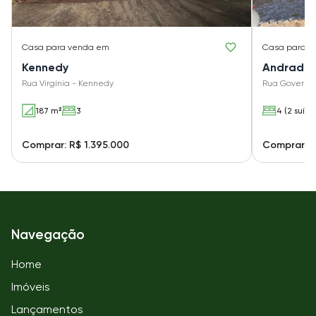
Casa
para venda em
Casa
para v
Kennedy
Andrade
Rua Virgínia - Kennedy
Rua Governa
187 m²
3
4 (2 suíte
Comprar: R$ 1.395.000
Comprar: R
Navegação
Home
Imóveis
Lançamentos