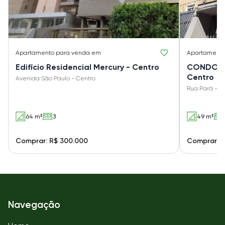
Apartamento
para venda em
Apartament
Edifício Residencial Mercury - Centro
CONDOMÍN
Centro
Avenida São Paulo - Centro
Rua Pará - C
64 m²
3
49 m²
Comprar: R$ 300.000
Comprar: R
Navegação