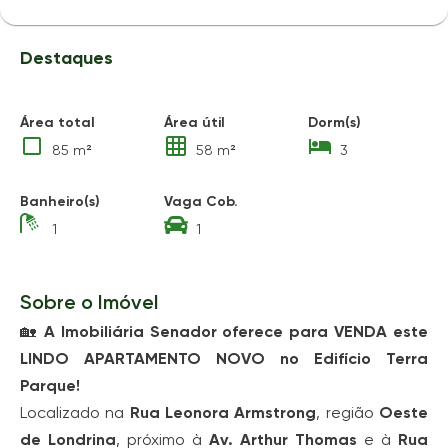
Destaques
Área total
Área útil
Dorm(s)
85 m²
58 m²
3
Banheiro(s)
Vaga Cob.
1
1
Sobre o Imóvel
🏡
A Imobiliária Senador oferece para VENDA este
LINDO APARTAMENTO NOVO no Edifício Terra
Parque!
Localizado na
Rua Leonora Armstrong
, região
Oeste
de Londrina
, próximo à
Av. Arthur Thomas
e à
Rua