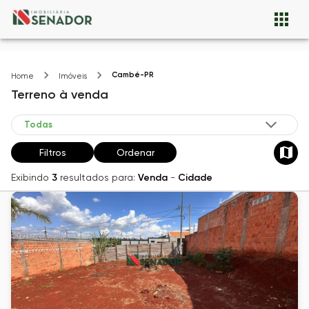
Cambé-PR
Home
Imóveis
Terreno
à venda
Filtros
Ordenar
Exibindo
3
resultados para:
Venda
-
Cidade