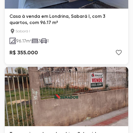
Casa à venda em Londrina, Sabará I, com 3
quartos, com 96.17 m²
Sabará I
96.17
m²
3
1
R$ 355.000