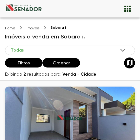
Sabara i
Home
Imóveis
Imóveis
à venda
em
Sabara i,
Filtros
Ordenar
Exibindo
2
resultados para:
Venda
-
Cidade