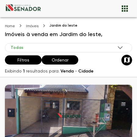
Jardim do leste
Home
Imóveis
Imóveis
à venda
em
Jardim do leste,
Filtros
Ordenar
Exibindo
1
resultados para:
Venda
-
Cidade