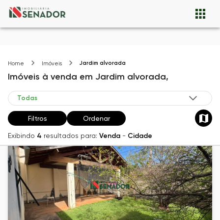
Jardim alvorada
Home
Imóveis
Imóveis
à venda
em
Jardim alvorada,
Filtros
Ordenar
Exibindo
4
resultados para:
Venda
-
Cidade