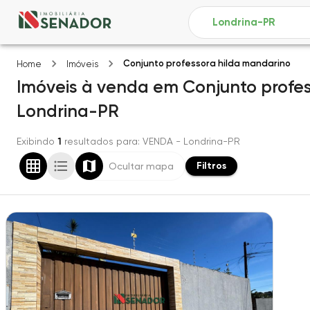
Conjunto professora hilda mandarino
Home
Imóveis
Imóveis
à venda
em
Conjunto profe
Londrina-PR
Exibindo
1
resultados para
: VENDA
- Londrina-PR
Filtros
Ocultar mapa