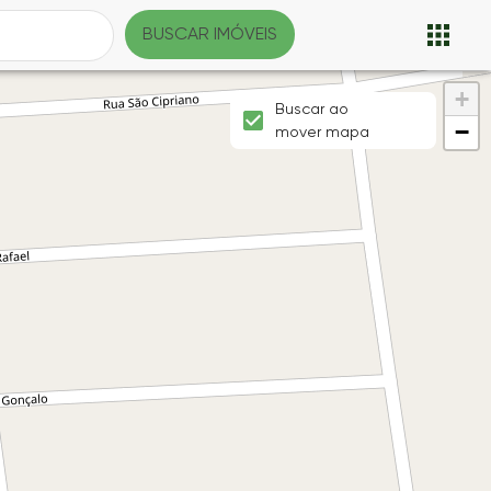
BUSCAR IMÓVEIS
+
Buscar ao
−
mover mapa