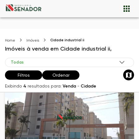
Cidade industrial ii
Home
Imóveis
Imóveis
à venda
em
Cidade industrial ii,
Filtros
Ordenar
Exibindo
4
resultados para:
Venda
-
Cidade