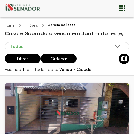
Jardim do leste
Home
Imóveis
Casa e Sobrado
à venda
em
Jardim do leste,
Filtros
Ordenar
Exibindo
1
resultados para:
Venda
-
Cidade