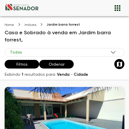
Jardim barra forrest
Home
Imóveis
Casa e Sobrado
à venda
em
Jardim barra
forrest,
Filtros
Ordenar
Exibindo
1
resultados para:
Venda
-
Cidade