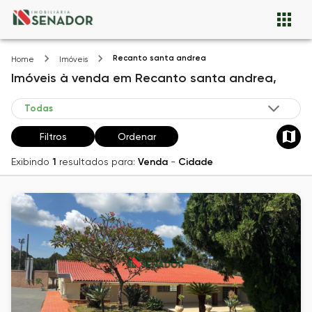
Recanto santa andrea
Home
Imóveis
Imóveis
à venda
em
Recanto santa andrea,
Filtros
Ordenar
Exibindo
1
resultados para:
Venda
-
Cidade