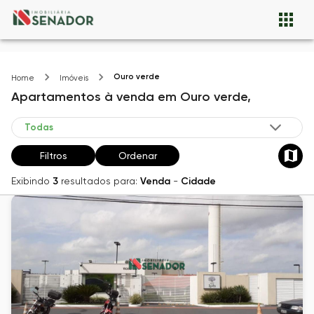
Ouro verde
Home
Imóveis
Apartamentos
à venda
em
Ouro verde,
Filtros
Ordenar
Exibindo
3
resultados para:
Venda
-
Cidade