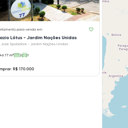
rtamento
para venda em
azio Lótus - Jardim Nações Unidas
 José Spoladore - Jardim Nações Unidas
46.77 m²
2
1
prar: R$ 170.000