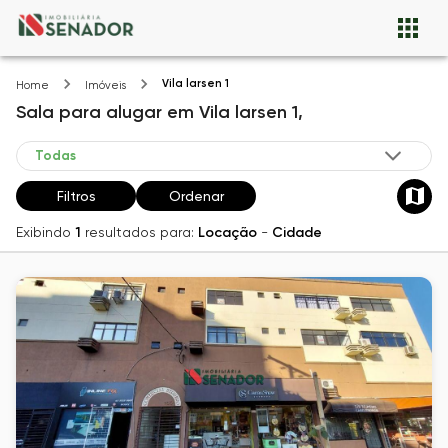
Vila larsen 1
Home
Imóveis
Sala
para alugar
em
Vila larsen 1,
Filtros
Ordenar
Exibindo
1
resultados para:
Locação
-
Cidade