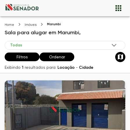
Marumbi
Home
Imóveis
Sala
para alugar
em
Marumbi,
Filtros
Ordenar
Exibindo
1
resultados para:
Locação
-
Cidade