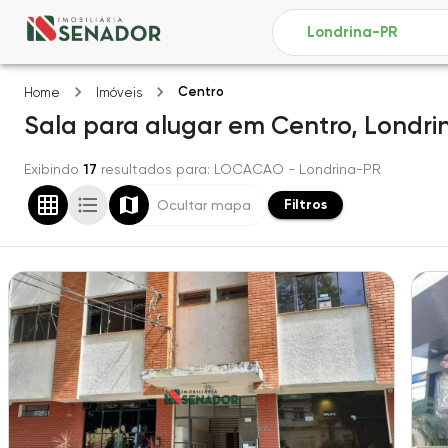
Centro
Home
Imóveis
Sala
para alugar
em
Centro,
Londri
Exibindo
17
resultados para
: LOCACAO
- Londrina-PR
Filtros
Ocultar mapa