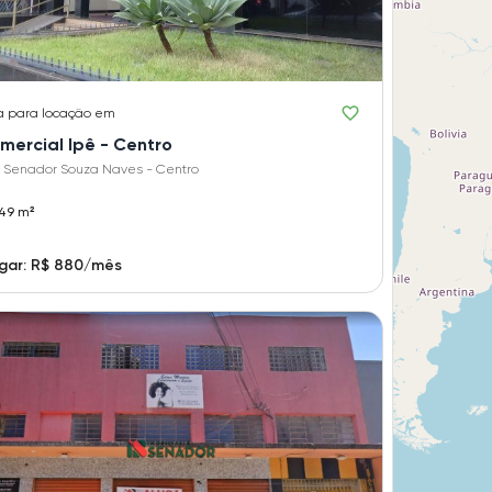
a
para locação em
mercial Ipê - Centro
 Senador Souza Naves - Centro
49 m²
gar: R$ 880/mês