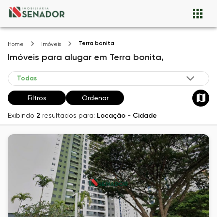
Terra bonita
Home
Imóveis
Imóveis
para alugar
em
Terra bonita,
Filtros
Ordenar
Exibindo
2
resultados para:
Locação
-
Cidade