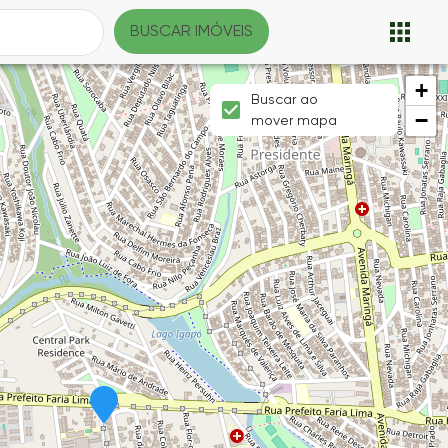
BUSCAR IMÓVEIS
+
Buscar ao
−
mover mapa