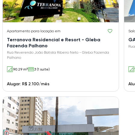
Apartamento
para locação em
Sal
Terranova Residencial e Resort - Gleba
Fazenda Palhano
Rua
Rua Reverendo João Batista Ribeiro Neto - Gleba Fazenda
Palhano
90.29 m²
3 (1 suíte)
Alugar: R$ 2.100/mês
Alu