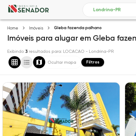
Gleba fazenda palhano
Home
Imóveis
Imóveis
para alugar
em
Gleba faze
Exibindo
3
resultados para
: LOCACAO
- Londrina-PR
Filtros
Ocultar mapa