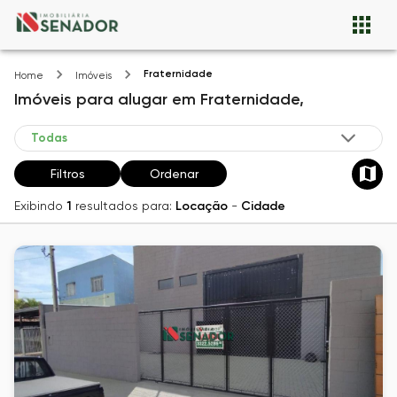
Fraternidade
Home
Imóveis
Imóveis
para alugar
em
Fraternidade,
Filtros
Ordenar
Exibindo
1
resultados para:
Locação
-
Cidade