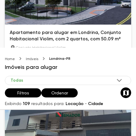
Apartamento para alugar em Londrina, Conjunto
Habitacional Violim, com 2 quartos, com 50.09 m²
Conjunto Habitacional Violim
50.09
m²
2
Londrina-PR
Home
Imóveis
Imóveis
para alugar
R$ 1.000
Filtros
Ordenar
Exibindo
109
resultados para:
Locação
-
Cidade