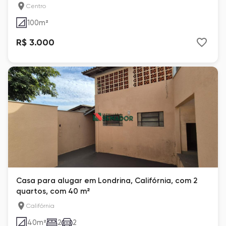
Centro
100
m²
R$ 3.000
Casa para alugar em Londrina, Califórnia, com 2
quartos, com 40 m²
Califórnia
40
m²
2
2