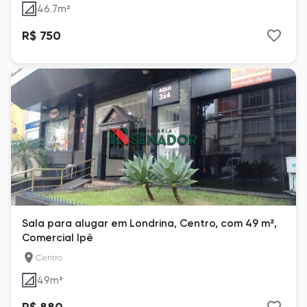
46.7
m²
R$ 750
Sala para alugar em Londrina, Centro, com 49 m²,
Comercial Ipê
Centro
49
m²
R$ 880