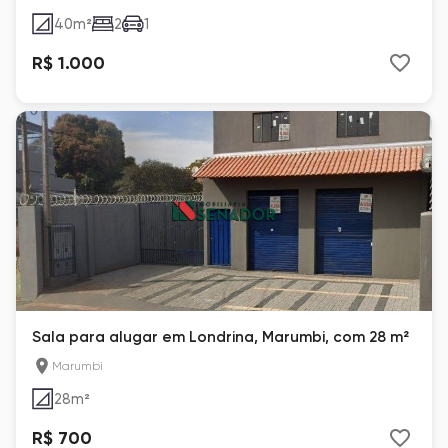
40
m²
2
1
R$ 1.000
Sala para alugar em Londrina, Marumbi, com 28 m²
Marumbi
28
m²
R$ 700