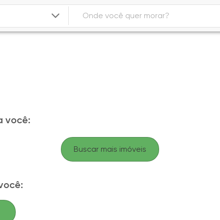
 você:
Buscar mais imóveis
você: