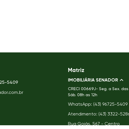
Matriz
IMOBILIÁRIA SENADOR
725-5409
CRECI
00669J- Seg. a Sex. das 
ador.com.br
Sáb. 08h as 12h
WhatsApp: (43) 96725-5409
Atendimento: (43) 3322-528
Rua Goiás, 567 - Centro