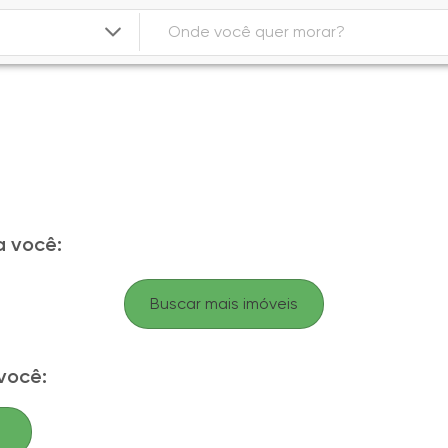
 você:
Buscar mais imóveis
você: