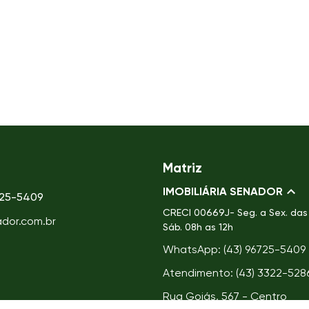
Matriz
IMOBILIÁRIA SENADOR
725-5409
CRECI
00669J- Seg. a Sex. das 
ador.com.br
Sáb. 08h as 12h
WhatsApp: (43) 96725-5409
Atendimento: (43) 3322-528
Rua Goiás, 567 - Centro