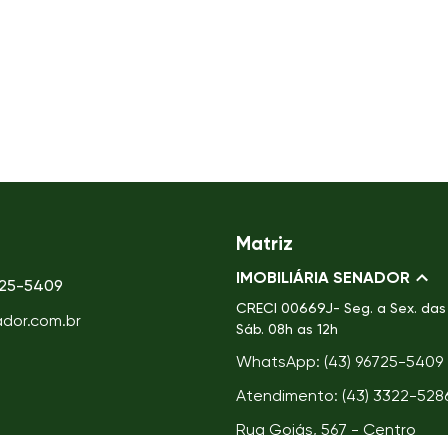
Matriz
IMOBILIÁRIA SENADOR
725-5409
CRECI
00669J- Seg. a Sex. das 
ador.com.br
Sáb. 08h as 12h
WhatsApp: (43) 96725-5409
Atendimento: (43) 3322-528
Rua Goiás, 567 - Centro