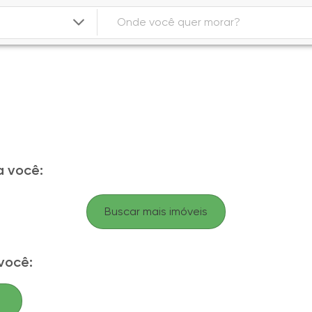
 você:
Buscar mais imóveis
você: