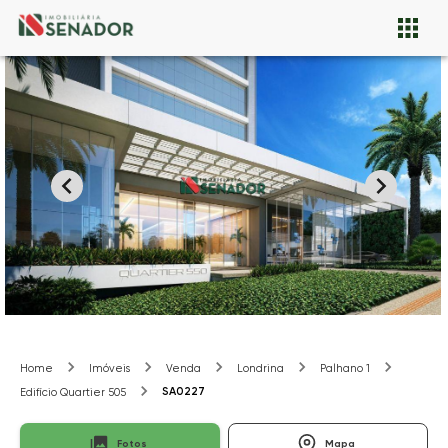
Home
Imóveis
Venda
Londrina
Palhano 1
SA0227
Edifício Quartier 505
Fotos
Mapa