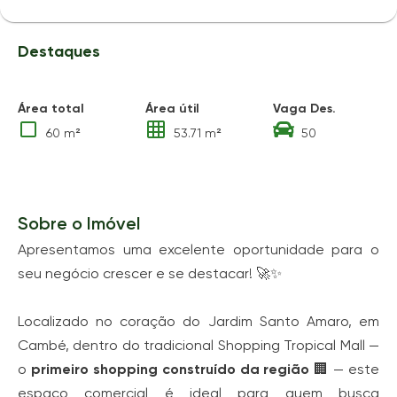
Destaques
Área total
Área útil
Vaga Des.
60 m²
53.71 m²
50
Sobre o Imóvel
Apresentamos uma excelente oportunidade para o
seu negócio crescer e se destacar! 🚀✨
Localizado no coração do Jardim Santo Amaro, em
Cambé, dentro do tradicional Shopping Tropical Mall —
o
primeiro shopping construído da região
🏢 — este
espaço comercial é ideal para quem busca