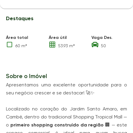
Destaques
Área total
Área útil
Vaga Des.
60 m²
53.93 m²
50
Sobre o Imóvel
Apresentamos uma excelente oportunidade para o
seu negócio crescer e se destacar! 🚀✨
Localizado no coração do Jardim Santo Amaro, em
Cambé, dentro do tradicional Shopping Tropical Mall —
o
primeiro shopping construído da região
🏢 — este
espaço comercial é ideal para quem busca