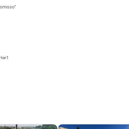
romisso"
tar:1