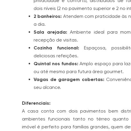
privacidade e conforto, distribuídos de f
dois níveis (2 no pavimento superior e 2 no inf
2 banheiros:
Atendem com praticidade às n
a dia.
Sala arejada:
Ambiente ideal para mom
recepção de visitas.
Cozinha funcional:
Espaçosa, possibil
deliciosas refeições.
Quintal nos fundos:
Amplo espaço para laze
ou até mesmo para futura área gourmet.
Vagas de garagem cobertas:
Conveniênc
seu alcance.
Diferenciais:
A casa conta com dois pavimentos bem distri
ambientes funcionais tanto no térreo quanto n
imóvel é perfeito para famílias grandes, quem de