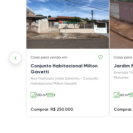
Casa
para venda em
Casa
para
Conjunto Habitacional Milton
Jardim 
Gavetti
Avenida The
Morumbi
Rua Francisco Lirola Sobrinho - Conjunto
Habitacional Milton Gavetti
130 m²
3
60 m²
Comprar: R$ 250.000
Comprar: