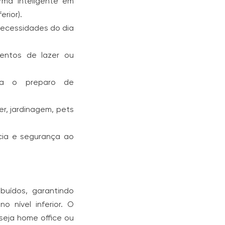
orma inteligente em
erior).
ecessidades do dia
entos de lazer ou
ita o preparo de
r, jardinagem, pets
ia e segurança ao
buídos, garantindo
o nível inferior. O
seja home office ou