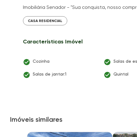
Imobiliária Senador - "Sua conquista, nosso comp
CASA RESIDENCIAL
Características Imóvel
Cozinha
Salas de es
Salas de jantar:1
Quintal
Imóveis similares