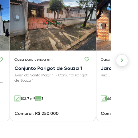
Casa
para venda em
Casa
para venda e
Conjunto Parigot de Souza 1
Jardim Tropica
Avenida Santo Magrini - Conjunto Parigot
Rua Ernesto Serra - 
de Souza 1
to
102.7 m²
3
66.3 m²
2
Comprar: R$ 250.000
Comprar: R$ 210.