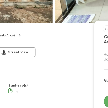
C
anto André
C
A
Street View
Ru
Ja
V
Banheiro(s)
2