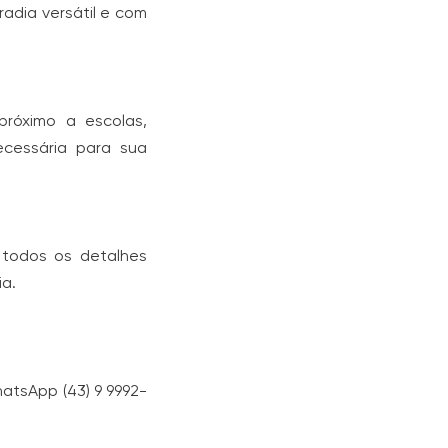
adia versátil e com
 próximo a escolas,
ecessária para sua
 todos os detalhes
ia.
atsApp (43) 9 9992-