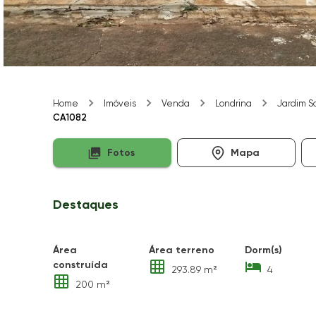
Home
Imóveis
Venda
Londrina
Jardim S
CA1082
Fotos
Mapa
Destaques
Área
Área terreno
Dorm(s)
construída
293.89 m²
4
200 m²