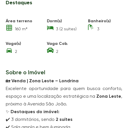
Destaques
Área terreno
Dorm(s)
Banheiro(s)
160 m²
3 (2 suítes)
3
Vaga(s)
Vaga Cob.
2
2
Sobre o Imóvel
🏡
Venda | Zona Leste – Londrina
Excelente oportunidade para quem busca conforto,
espaço e uma localização estratégica na
Zona Leste
,
próximo à Avenida São João.
✨
Destaques do imóvel:
✔️ 3 dormitórios, sendo
2 suítes
✔️ Sala ampla e bem iluminada