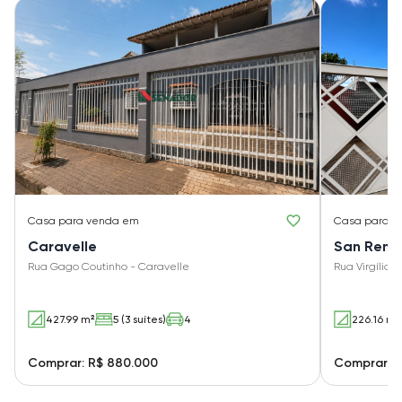
Casa
para venda em
Casa
para v
Caravelle
San Rem
Rua Gago Coutinho - Caravelle
Rua Virgílio
427.99 m²
5 (3 suítes)
4
226.16 m²
Comprar: R$ 880.000
Comprar: 