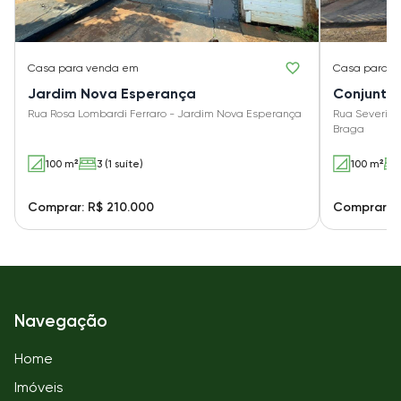
Casa
para venda em
Casa
para v
Jardim Nova Esperança
Conjunto
Rua Rosa Lombardi Ferraro - Jardim Nova Esperança
Rua Severino
Braga
100 m²
3 (1 suíte)
100 m²
Comprar: R$ 210.000
Comprar: R
Navegação
Home
Imóveis