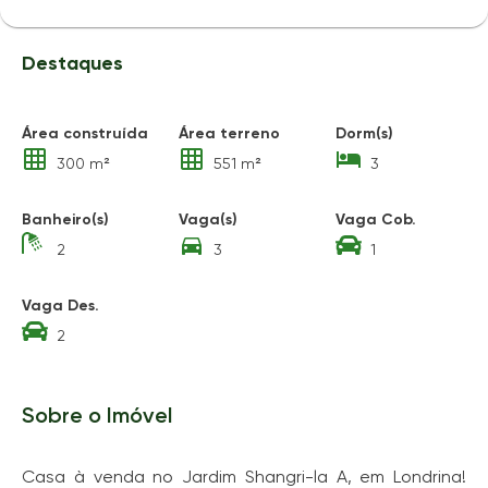
Destaques
Área construída
Área terreno
Dorm(s)
300 m²
551 m²
3
Banheiro(s)
Vaga(s)
Vaga Cob.
2
3
1
Vaga Des.
2
Sobre o Imóvel
Casa à venda no Jardim Shangri-la A, em Londrina!