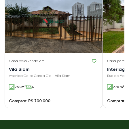
Casa
para venda em
Casa
para v
Vila Siam
Interlago
Avenida Celso Garcia Cid - Vila Siam
Rua do Moran
263 m²
4
270 m²
Comprar: R$ 700.000
Comprar: R