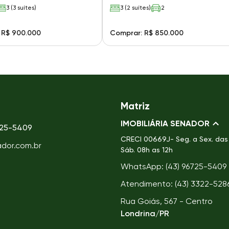
3 (3 suítes)
3 (2 suítes)
2
 R$ 900.000
Comprar: R$ 850.000
Matriz
IMOBILIÁRIA SENADOR
725-5409
CRECI
00669J- Seg. a Sex. das 
ador.com.br
Sáb. 08h as 12h
WhatsApp: (43) 96725-5409
Atendimento: (43) 3322-528
Rua Goiás, 567 - Centro
Londrina/PR