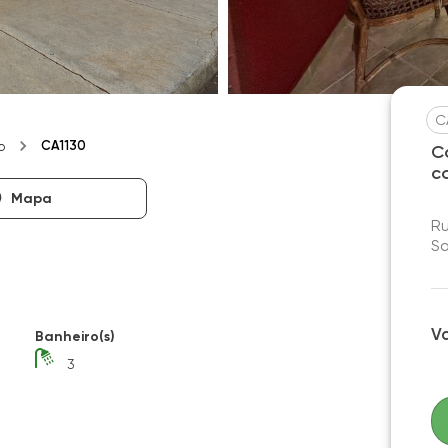
C
CA1130
o
C
c
Mapa
Ru
Sa
V
Banheiro(s)
3