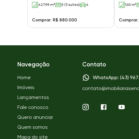
427.99 m²
5 (3 suítes)
4
160 m²
Comprar: R$ 880.000
Comprar:
Navegação
Contato
Home
WhatsApp: (43) 96
Imóveis
contato@imobiliariasen
Lançamentos
Fale conosco
Quero anunciar
Quem somos
Mapa do site