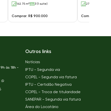
162.75 m²
3 (1 suíte)
279 m²
3 (1 suí
Comprar: R$ 900.000
Comprar: R$ 900
Outros links
Notícias
9h às 18h -
IPTU - Segunda via
COPEL - Segunda via fatura
IPTU - Certidão Negativa
6
COPEL - Troca de titularidade
SANEPAR - Segunda via fatura
Área do Locatário