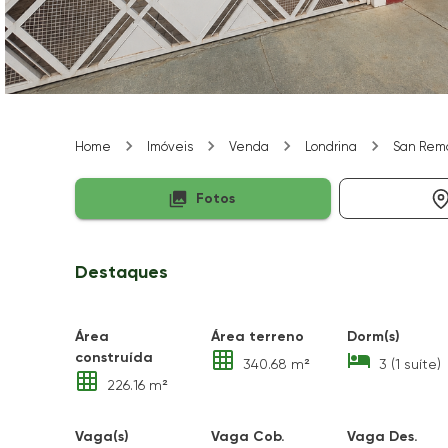
Home
Imóveis
Venda
Londrina
San Rem
Fotos
Destaques
Área
Área terreno
Dorm(s)
construída
340.68 m²
3 (1 suíte)
226.16 m²
Vaga(s)
Vaga Cob.
Vaga Des.