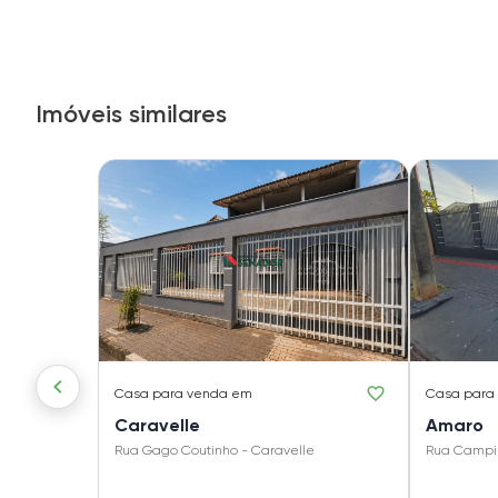
Imóveis similares
Casa
para venda em
Casa
para
Caravelle
Amaro
Rua Gago Coutinho - Caravelle
Rua Campi