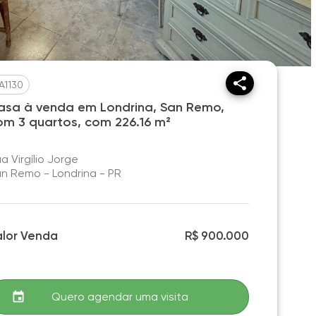
A1130
asa à venda em Londrina, San Remo,
om 3 quartos, com 226.16 m²
a Virgílio Jorge
n Remo - Londrina - PR
alor Venda
R$ 900.000
Quero agendar uma visita