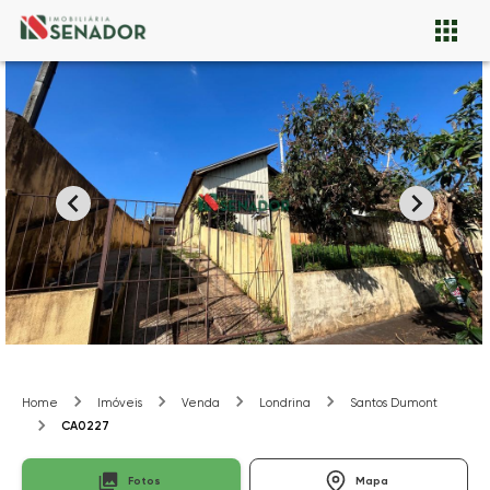
Home
Imóveis
Venda
Londrina
Santos Dumont
CA0227
Fotos
Mapa