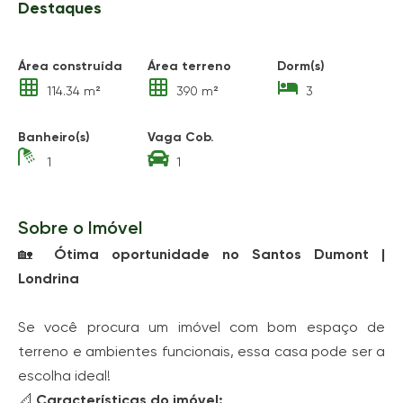
Destaques
Área construída
Área terreno
Dorm(s)
114.34 m²
390 m²
3
Banheiro(s)
Vaga Cob.
1
1
Sobre o Imóvel
🏡
Ótima oportunidade no Santos Dumont |
Londrina
Se você procura um imóvel com bom espaço de
terreno e ambientes funcionais, essa casa pode ser a
escolha ideal!
📐
Características do imóvel: