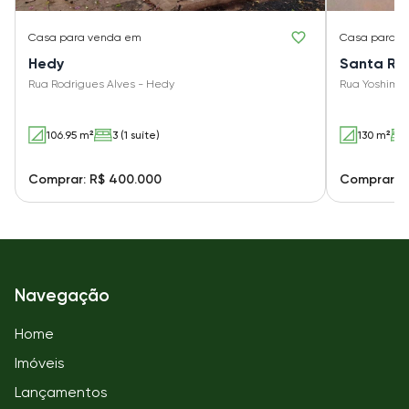
Casa
para venda em
Casa
para v
Hedy
Santa Rit
Rua Rodrigues Alves - Hedy
Rua Yoshimas
106.95 m²
3 (1 suíte)
130 m²
Comprar: R$ 400.000
Comprar: 
Navegação
Home
Imóveis
Lançamentos