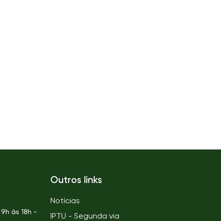
Outros links
Notícias
9h às 18h -
IPTU - Segunda via