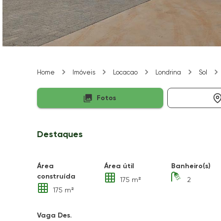
Home
Imóveis
Locacao
Londrina
Sol
Fotos
Destaques
Área
Área útil
Banheiro(s)
construída
175 m²
2
175 m²
Vaga Des.