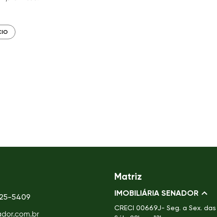
CIO
Matriz
IMOBILIÁRIA SENADOR
725-5409
CRECI
00669J- Seg. a Sex. das 
ador.com.br