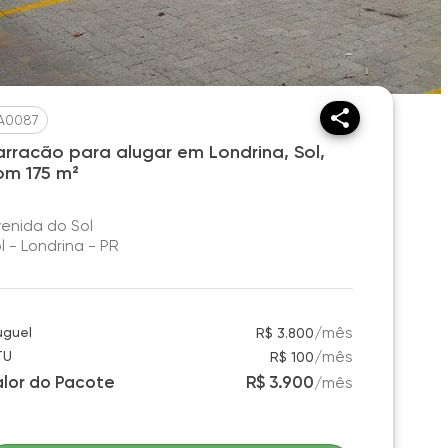
A0087
arracão para alugar em Londrina, Sol,
om 175 m²
enida do Sol
l - Londrina - PR
/
mês
uguel
R$ 3.800
/
mês
TU
R$ 100
alor do Pacote
R$ 3.900
/
mês