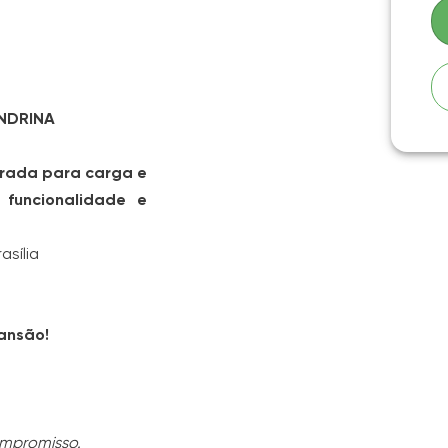
NDRINA
rada para carga e
e
funcionalidade e
asília
ansão!
ompromisso.