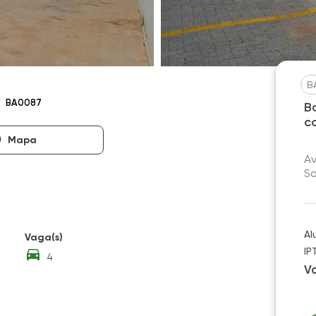
B
BA0087
B
c
Mapa
Av
So
Al
Vaga(s)
IP
4
V