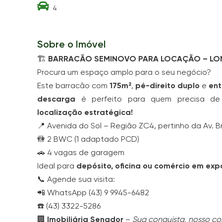
4
Sobre o Imóvel
🏗️
BARRACÃO SEMINOVO PARA LOCAÇÃO – LO
Procura um espaço amplo para o seu negócio?
Este barracão com
175m²
,
pé-direito duplo
e
ent
descarga
é perfeito para quem precisa d
localização estratégica!
📍 Avenida do Sol – Região ZC4, pertinho da Av. Br
🚻 2 BWC (1 adaptado PCD)
🚗 4 vagas de garagem
Ideal para
depósito, oficina ou comércio em exp
📞 Agende sua visita:
📲 WhatsApp (43) 9 9945-6482
☎️ (43) 3322-5286
🏢
Imobiliária Senador
–
Sua conquista, nosso c