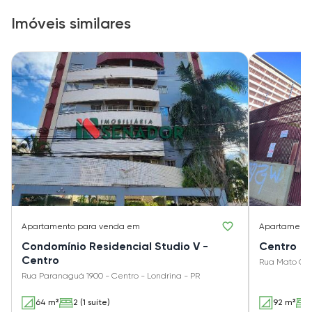
Imóveis similares
Apartamento
para venda em
Apartament
Condomínio Residencial Studio V -
Centro
Centro
Rua Mato Gro
Rua Paranaguá 1900 - Centro - Londrina - PR
64 m²
2 (1 suíte)
92 m²