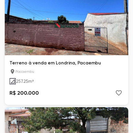
Terreno à venda em Londrina, Pacaembu
Pacaembu
257.25
m²
R$ 200.000