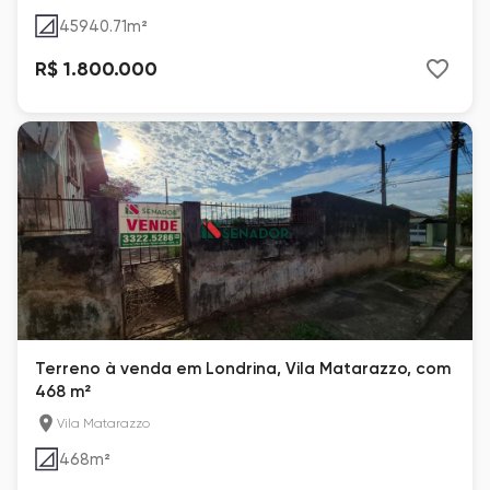
45940.71
m²
R$ 1.800.000
Terreno à venda em Londrina, Vila Matarazzo, com
468 m²
Vila Matarazzo
468
m²