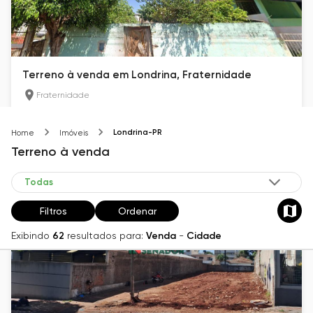
Terreno à venda em Londrina, Fraternidade
Fraternidade
300
m²
Londrina-PR
Home
Imóveis
R$ 90.000
Terreno
à venda
Filtros
Ordenar
Exibindo
62
resultados para:
Venda
-
Cidade