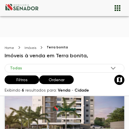
Terra bonita
Home
Imóveis
Imóveis
à venda
em
Terra bonita,
Filtros
Ordenar
Exibindo
6
resultados para:
Venda
-
Cidade