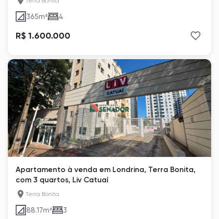
Terra Bonita
365
m²
4
R$ 1.600.000
Apartamento à venda em Londrina, Terra Bonita,
com 3 quartos, Liv Catuaí
Terra Bonita
88.17
m²
3